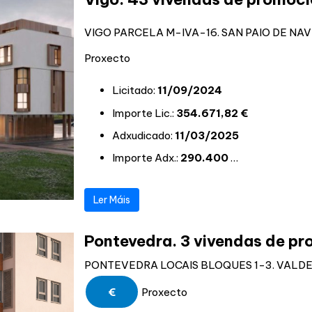
VIGO PARCELA M-IVA-16. SAN PAIO DE NAVI
Proxecto
Licitado:
11/09/2024
Importe Lic.:
354.671,82 €
Adxudicado:
11/03/2025
Importe Adx.:
290.400
…
Ler Máis
Pontevedra. 3 vivendas de pr
PONTEVEDRA LOCAIS BLOQUES 1-3. VALDEC
€
Proxecto