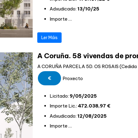
Adxudicado:
13/10/25
Importe …
Ler Máis
A Coruña. 58 vivendas de pro
A CORUÑA PARCELA 5D. OS ROSAIS (Cedida po
€
Proxecto
Licitado:
9/05/2025
Importe Lic.:
472.038,97 €
Adxudicado:
12/08/2025
Importe …