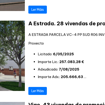
Ler Máis
A Estrada. 28 vivendas de pr
A ESTRADA PARCELA VC-4 PP SUD R06 INVE
Proxecto
Licitado:
6/05/2025
Importe Lic.:
257.083,28 €
Adxudicado:
7/08/2025
Importe Adx.:
205.666,63
…
Ler Máis
Vigo. 43 vivendas de promoci