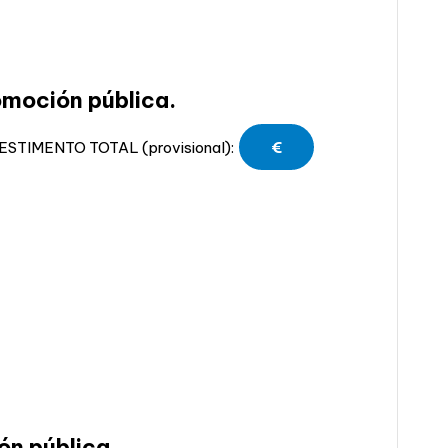
omoción pública.
STIMENTO TOTAL (provisional):
€
ón pública.