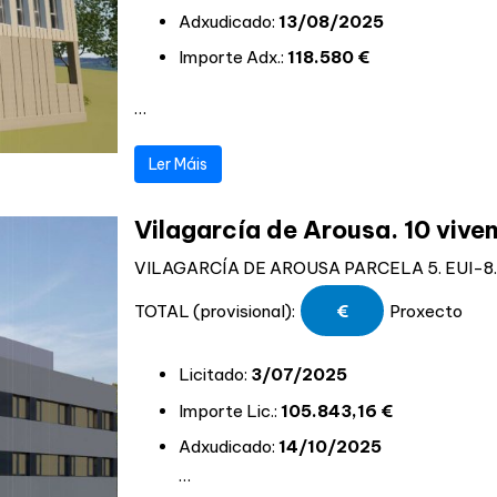
Adxudicado:
13/08/2025
Importe Adx.:
118.580
€
…
Ler Máis
Vilagarcía de Arousa. 10 vive
VILAGARCÍA DE AROUSA PARCELA 5. EUI-8. 
TOTAL (provisional):
€
Proxecto
Licitado:
3/07/2025
Importe Lic.:
105.843,16 €
Adxudicado:
14/10/2025
…