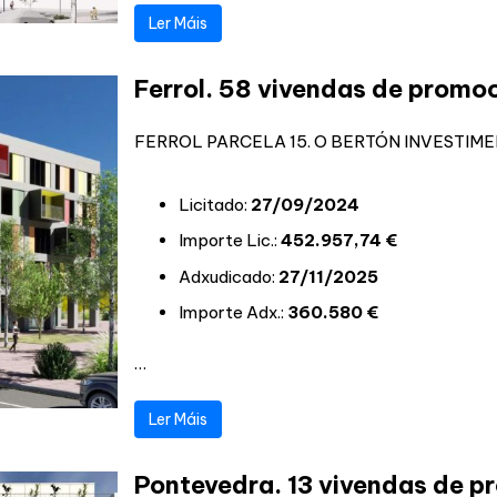
Ler Máis
Ferrol. 58 vivendas de promoc
FERROL PARCELA 15. O BERTÓN INVESTIMENT
Licitado:
27/09/2024
Importe Lic.:
452.957,74 €
Adxudicado:
27/11/2025
Importe Adx.:
360.580 €
…
Ler Máis
Pontevedra. 13 vivendas de p