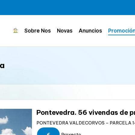
Sobre Nos
Novas
Anuncios
Promoció
ca
Pontevedra. 56 vivendas de p
PONTEVEDRA VALDECORVOS – PARCELA 14 I
€
Proxecto