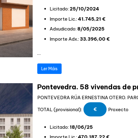
Licitado:
25/10/2024
Importe Lic.:
41.745,21 €
Adxudicado:
8/05/2025
Importe Adx.:
33.396,00
€
…
Ler Máis
Pontevedra. 58 vivendas de p
PONTEVEDRA RÚA ERNESTINA OTERO. PARCEL
TOTAL (provisional):
€
Proxecto
Licitado:
18/06/25
Importe Lic.:
470.187,22 €