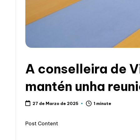
c
i
a
A conselleira de V
mantén unha reuni
1 minute
27 de Marzo de 2025
Post Content