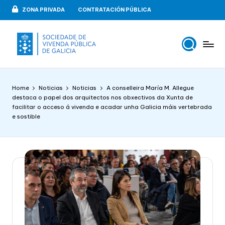
ZONA PRIVADA
CONTRATACIÓN PÚBLICA
Skip
to
content
V
VIPUGAL
i
Home
Noticias
Noticias
A conselleira María M. Allegue
v
destaca o papel dos arquitectos nos obxectivos da Xunta de
facilitar o acceso á vivenda e acadar unha Galicia máis vertebrada
e
e sostible
n
d
a
p
u
b