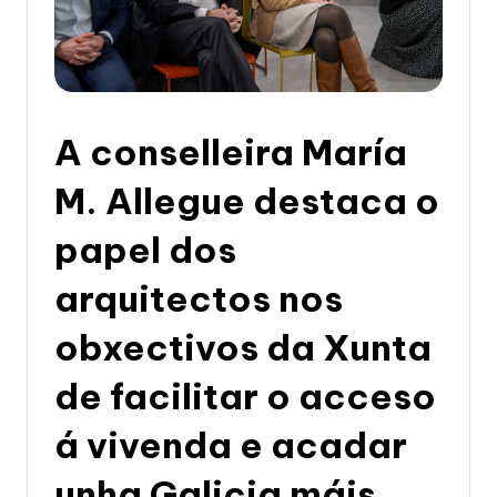
li
c
a
d
A conselleira María
e
G
M. Allegue destaca o
a
papel dos
li
arquitectos nos
c
i
obxectivos da Xunta
a
de facilitar o acceso
á vivenda e acadar
unha Galicia máis