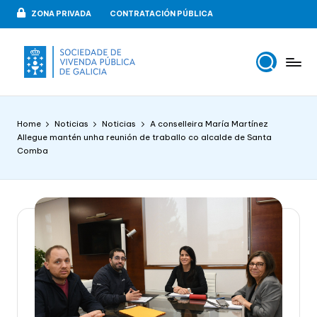
ZONA PRIVADA
CONTRATACIÓN PÚBLICA
Skip
to
content
V
VIPUGAL
i
Home
Noticias
Noticias
A conselleira María Martínez
v
Allegue mantén unha reunión de traballo co alcalde de Santa
Comba
e
n
d
a
p
u
b