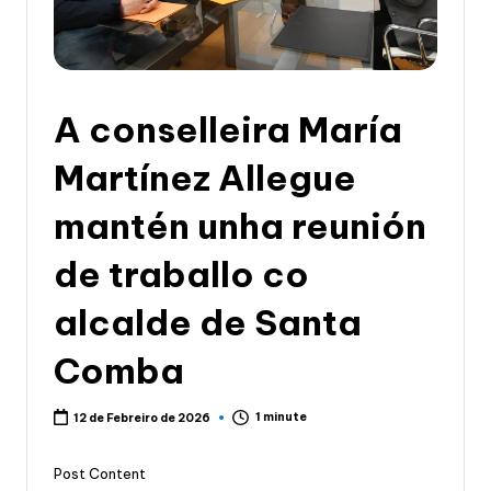
li
c
a
d
A conselleira María
e
Martínez Allegue
G
mantén unha reunión
a
li
de traballo co
c
alcalde de Santa
i
Comba
a
1 minute
12 de Febreiro de 2026
Post Content