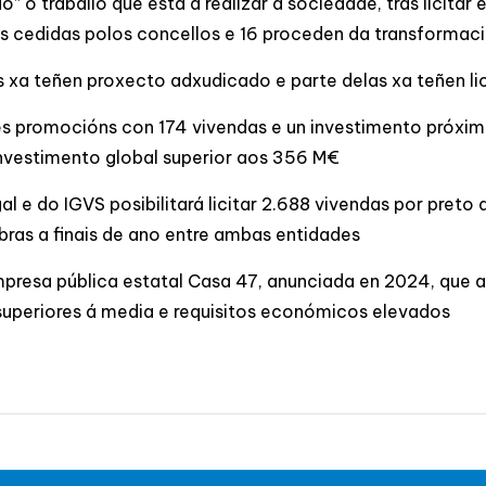
o” o traballo que está a realizar a sociedade, tras licitar
as cedidas polos concellos e 16 proceden da transformaci
as xa teñen proxecto adxudicado e parte delas xa teñen l
res promocións con 174 vivendas e un investimento próxim
investimento global superior aos 356 M€
 e do IGVS posibilitará licitar 2.688 vivendas por preto
bras a finais de ano entre ambas entidades
presa pública estatal Casa 47, anunciada en 2024, que a
superiores á media e requisitos económicos elevados