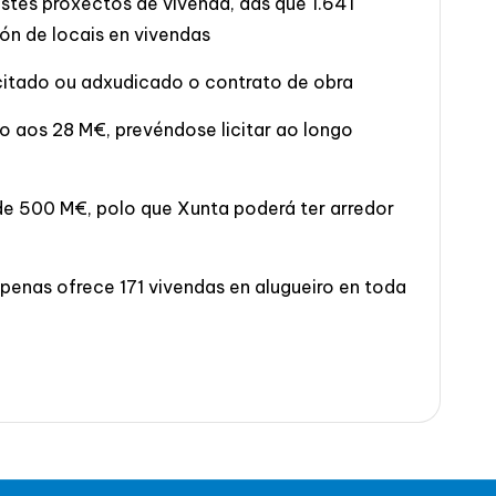
 estes proxectos de vivenda, das que 1.641
ón de locais en vivendas
icitado ou adxudicado o contrato de obra
o aos 28 M€, prevéndose licitar ao longo
 de 500 M€, polo que Xunta poderá ter arredor
penas ofrece 171 vivendas en alugueiro en toda