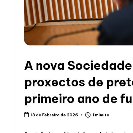
c
i
a
A nova Sociedade 
proxectos de pret
primeiro ano de f
1 minute
13 de Febreiro de 2026