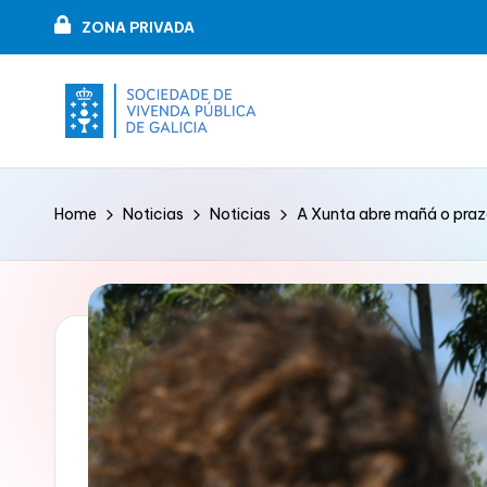
ZONA PRIVADA
Skip
to
content
V
VIPUGAL
i
Home
Noticias
Noticias
A Xunta abre mañá o prazo
v
e
n
d
a
p