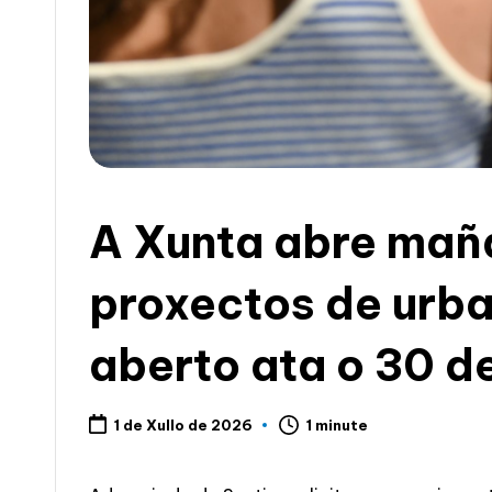
c
i
a
A Xunta abre mañá
proxectos de urba
aberto ata o 30 d
1 minute
1 de Xullo de 2026