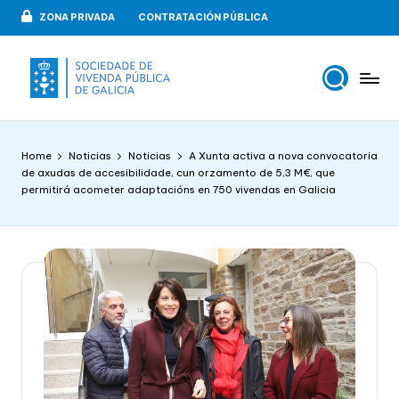
ZONA PRIVADA
CONTRATACIÓN PÚBLICA
Skip
to
content
V
VIPUGAL
i
Home
Noticias
Noticias
A Xunta activa a nova convocatoria
v
de axudas de accesibilidade, cun orzamento de 5,3 M€, que
permitirá acometer adaptacións en 750 vivendas en Galicia
e
n
d
a
p
u
b