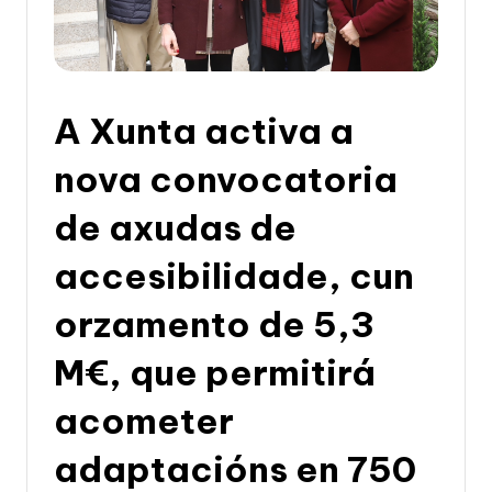
li
c
a
d
A Xunta activa a
e
nova convocatoria
G
de axudas de
a
li
accesibilidade, cun
c
orzamento de 5,3
i
M€, que permitirá
a
acometer
adaptacións en 750