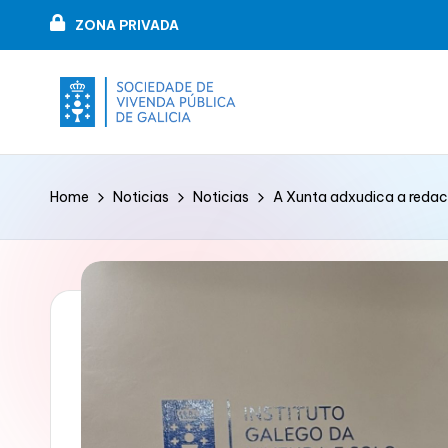
ZONA PRIVADA
Skip
to
content
V
VIPUGAL
i
Home
Noticias
Noticias
A Xunta adxudica a redacc
v
e
n
d
a
p