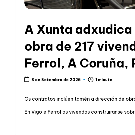
c
i
A Xunta adxudica 
a
obra de 217 viven
Ferrol, A Coruña,
1 minute
8 de Setembro de 2025
Os contratos inclúen tamén a dirección de obr
En Vigo e Ferrol as vivendas construiranse so