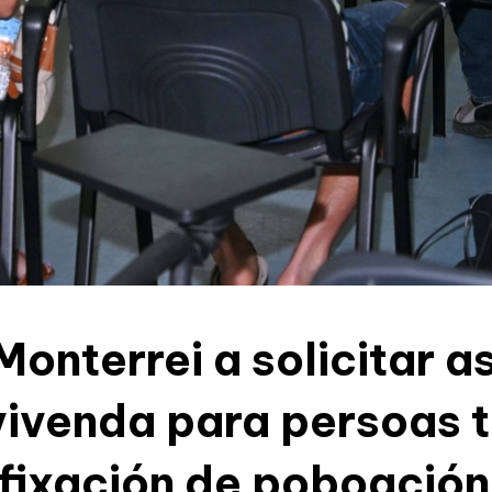
onterrei a solicitar a
 vivenda para persoas 
á fixación de poboación