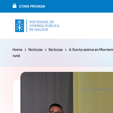
ZONA PRIVADA
Skip
to
content
V
VIPUGAL
i
Home
Noticias
Noticias
A Xunta anima en Monterrei
rural
v
e
n
d
a
p