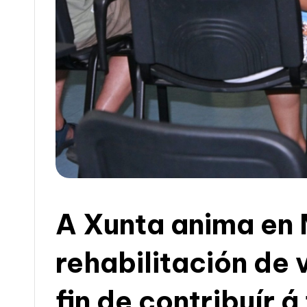
c
i
a
A Xunta anima en M
rehabilitación de
fin de contribuír 