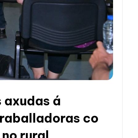
s axudas á
traballadoras co
 no rural