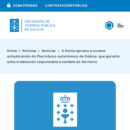
ZONA PRIVADA
CONTRATACIÓN PÚBLICA
Skip
to
content
V
VIPUGAL
i
Home
Noticias
Noticias
A Xunta aproba a novena
v
actualización do Plan básico autonómico de Galicia, que garante
unha ordenación responsable e sostible do territorio
e
n
d
a
p
u
b