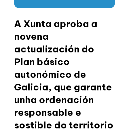
li
c
a
A Xunta aproba a
d
novena
e
actualización do
G
a
Plan básico
li
autonómico de
c
Galicia, que garante
i
a
unha ordenación
responsable e
sostible do territorio