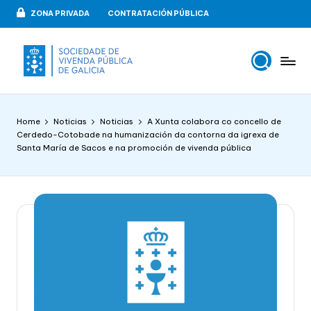
ZONA PRIVADA
CONTRATACIÓN PÚBLICA
Skip
to
content
V
VIPUGAL
i
Home
Noticias
Noticias
A Xunta colabora co concello de
v
Cerdedo-Cotobade na humanización da contorna da igrexa de
Santa María de Sacos e na promoción de vivenda pública
e
n
d
a
p
u
b