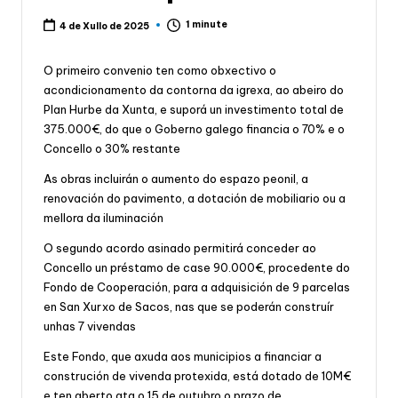
1 minute
4 de Xullo de 2025
O primeiro convenio ten como obxectivo o
acondicionamento da contorna da igrexa, ao abeiro do
Plan Hurbe da Xunta, e suporá un investimento total de
375.000€, do que o Goberno galego financia o 70% e o
Concello o 30% restante
As obras incluirán o aumento do espazo peonil, a
renovación do pavimento, a dotación de mobiliario ou a
mellora da iluminación
O segundo acordo asinado permitirá conceder ao
Concello un préstamo de case 90.000€, procedente do
Fondo de Cooperación, para a adquisición de 9 parcelas
en San Xurxo de Sacos, nas que se poderán construír
unhas 7 vivendas
Este Fondo, que axuda aos municipios a financiar a
construción de vivenda protexida, está dotado de 10M€
e ten aberto ata o 15 de outubro o prazo de