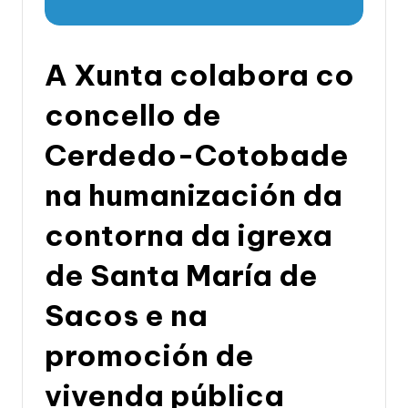
li
c
a
A Xunta colabora co
d
concello de
e
Cerdedo-Cotobade
G
a
na humanización da
li
contorna da igrexa
c
de Santa María de
i
a
Sacos e na
promoción de
vivenda pública