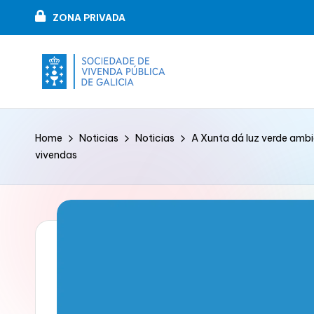
ZONA PRIVADA
Skip
to
content
V
VIPUGAL
i
Home
Noticias
Noticias
A Xunta dá luz verde ambi
vivendas
v
e
n
d
a
p