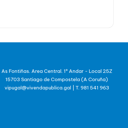
As Fontiñas. Area Central. 1º Andar - Local 25Z
15703 Santiago de Compostela (A Coruña)
vipugal@vivendapublica.gal
|
T. 981 541 963