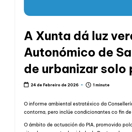
c
i
a
A Xunta dá luz ve
Autonómico de San
de urbanizar solo
1 minute
24 de Febreiro de 2026
O informe ambiental estratéxico da Consellerí
contorna, pero inclúe condicionantes co fin de
O ámbito de actuación do PIA, promovido polo