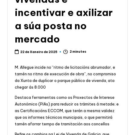
incentivar e axilizar
a súa posta no
mercado
2 minutes
22 de Xaneiro de 2025
M. Allegue incide no “ritmo de licitacións abrumador, e
tamén no ritmo de execución de obra”, no compromiso
da Xunta de duplicar o parque público de vivenda, ata
chegar ás 8.000
Destaca ferramentas como os Proxectos de Interese
Autonómico (PIAs) para reducir os trámites á metade; e
as Certificacións ECCOM, que terán a mesma validez
que os informes técnicos municipais, o que permitirá
tamén aforrar tempo de tramitación aos concellos
Refire os cambios na Lei de Vivenda de Galicia, que