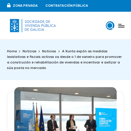
ZONA PRIVADA
CONTRATACIÓN PÚBLICA
Skip
to
content
V
VIPUGAL
i
Home
Noticias
Noticias
A Xunta expón as medidas
v
lexislativas e fiscais activas xa desde o 1 de xaneiro para promover
a construción e rehabilitación de vivendas e incentivar e axilizar a
e
súa posta no mercado
n
d
a
p
u
b