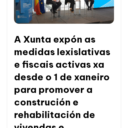
li
c
a
d
A Xunta expón as
e
G
medidas lexislativas
a
e fiscais activas xa
li
desde o 1 de xaneiro
c
i
para promover a
a
construción e
rehabilitación de
vivendas e