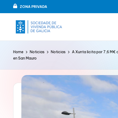
ZONA PRIVADA
Skip
to
content
V
VIPUGAL
i
Home
Noticias
Noticias
A Xunta licita por 7,6 M€
en San Mauro
v
e
n
d
a
p