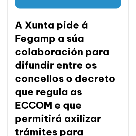
li
c
a
A Xunta pide á
d
Fegamp a súa
e
colaboración para
G
a
difundir entre os
li
concellos o decreto
c
que regula as
i
a
ECCOM e que
permitirá axilizar
trámites para