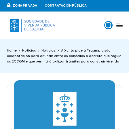
ZONA PRIVADA
CONTRATACIÓN PÚBLICA
Skip
to
content
V
VIPUGAL
i
Home
Noticias
Noticias
A Xunta pide á Fegamp a súa
v
colaboración para difundir entre os concellos o decreto que regula
as ECCOM e que permitirá axilizar trámites para construír vivenda
e
n
d
a
p
u
b