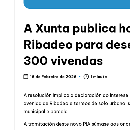
c
i
A Xunta publica h
a
Ribadeo para dese
300 vivendas
1 minute
16 de Febreiro de 2026
A resolución implica a declaración do interese
avenida de Ribadeo e terreos de solo urbano; su
municipal e parcela
A tramitación deste novo PIA súmase aos once