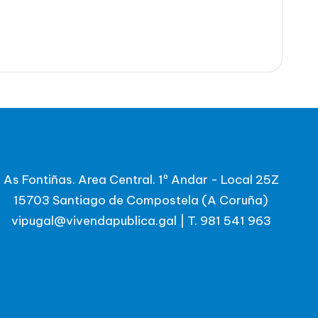
As Fontiñas. Area Central. 1º Andar - Local 25Z
15703 Santiago de Compostela (A Coruña)
vipugal@vivendapublica.gal
|
T. 981 541 963