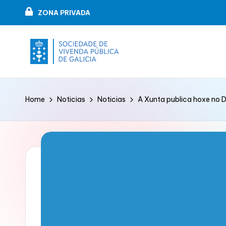
ZONA PRIVADA
Skip
to
content
V
VIPUGAL
i
Home
Noticias
Noticias
A Xunta publica hoxe no D
v
e
n
d
a
p