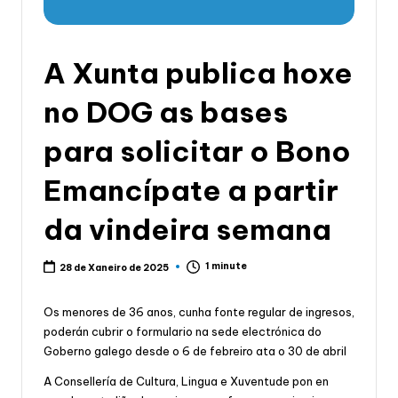
li
c
a
A Xunta publica hoxe
d
no DOG as bases
e
para solicitar o Bono
G
a
Emancípate a partir
li
da vindeira semana
c
i
1 minute
28 de Xaneiro de 2025
a
Os menores de 36 anos, cunha fonte regular de ingresos,
poderán cubrir o formulario na sede electrónica do
Goberno galego desde o 6 de febreiro ata o 30 de abril
A Consellería de Cultura, Lingua e Xuventude pon en