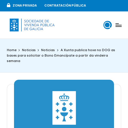
ZONA PRIVADA
CONTRATACIÓN PÚBLICA
Skip
to
content
V
VIPUGAL
i
Home
Noticias
Noticias
A Xunta publica hoxe no DOG as
v
bases para solicitar o Bono Emancípate a partir da vindeira
semana
e
n
d
a
p
u
b