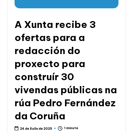
li
c
a
A Xunta recibe 3
d
ofertas para a
e
redacción do
G
a
proxecto para
li
construír 30
c
vivendas públicas na
i
a
rúa Pedro Fernández
da Coruña
1 minute
24 de Xullo de 2025