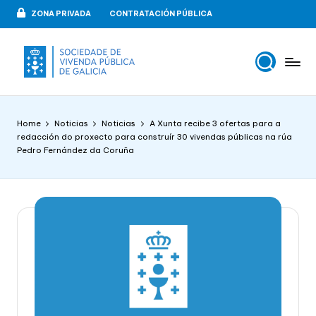
ZONA PRIVADA
CONTRATACIÓN PÚBLICA
Skip
to
content
V
VIPUGAL
i
Home
Noticias
Noticias
A Xunta recibe 3 ofertas para a
v
redacción do proxecto para construír 30 vivendas públicas na rúa
Pedro Fernández da Coruña
e
n
d
a
p
u
b