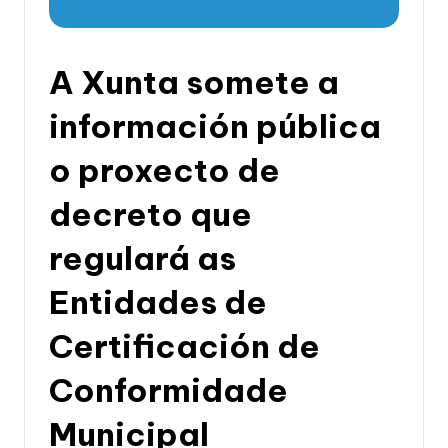
li
c
a
A Xunta somete a
d
información pública
e
o proxecto de
G
a
decreto que
li
regulará as
c
Entidades de
i
a
Certificación de
Conformidade
Municipal