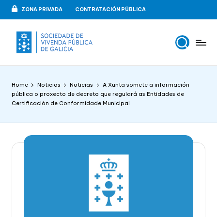
ZONA PRIVADA
CONTRATACIÓN PÚBLICA
Skip
to
content
V
VIPUGAL
i
Home
Noticias
Noticias
A Xunta somete a información
v
pública o proxecto de decreto que regulará as Entidades de
Certificación de Conformidade Municipal
e
n
d
a
p
u
b