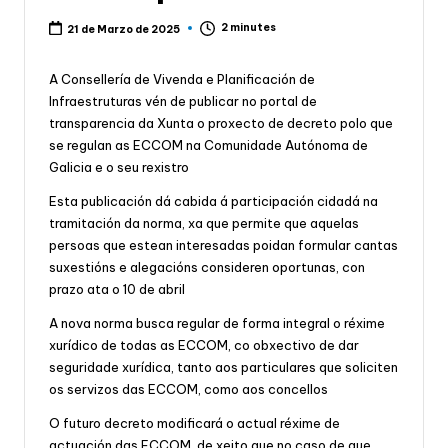
2 minutes
21 de Marzo de 2025
A Consellería de Vivenda e Planificación de
Infraestruturas vén de publicar no portal de
transparencia da Xunta o proxecto de decreto polo que
se regulan as ECCOM na Comunidade Autónoma de
Galicia e o seu rexistro
Esta publicación dá cabida á participación cidadá na
tramitación da norma, xa que permite que aquelas
persoas que estean interesadas poidan formular cantas
suxestións e alegacións consideren oportunas, con
prazo ata o 10 de abril
A nova norma busca regular de forma integral o réxime
xurídico de todas as ECCOM, co obxectivo de dar
seguridade xurídica, tanto aos particulares que soliciten
os servizos das ECCOM, como aos concellos
O futuro decreto modificará o actual réxime de
actuación das ECCOM, de xeito que no caso de que