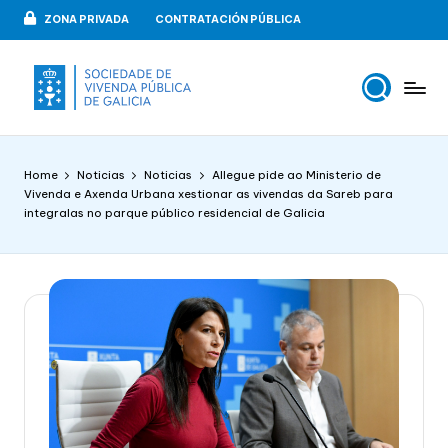
ZONA PRIVADA
CONTRATACIÓN PÚBLICA
Skip
to
content
V
VIPUGAL
i
Home
Noticias
Noticias
Allegue pide ao Ministerio de
v
Vivenda e Axenda Urbana xestionar as vivendas da Sareb para
integralas no parque público residencial de Galicia
e
n
d
a
p
u
b