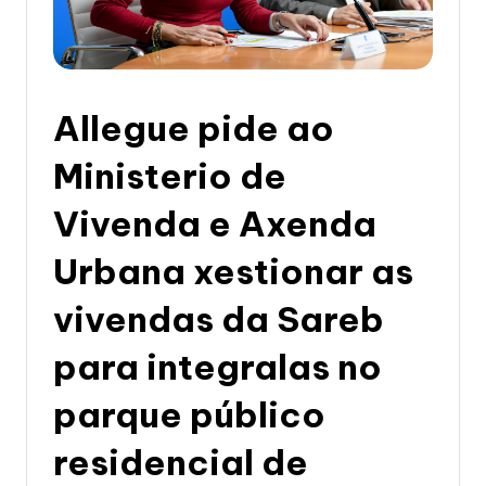
li
c
a
d
Allegue pide ao
e
Ministerio de
G
Vivenda e Axenda
a
li
Urbana xestionar as
c
vivendas da Sareb
i
para integralas no
a
parque público
residencial de