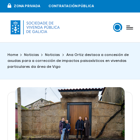
ZONA PRIVADA
CONTRATACIÓN PÚBLICA
Skip
to
content
V
VIPUGAL
i
Home
Noticias
Noticias
Ana Ortiz destaca a concesión de
v
axudas para a corrección de impactos paisaxísticos en vivendas
particulares da área de Vigo
e
n
d
a
p
u
b