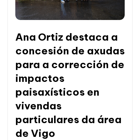
li
c
a
d
Ana Ortiz destaca a
e
concesión de axudas
G
para a corrección de
a
li
impactos
c
paisaxísticos en
i
vivendas
a
particulares da área
de Vigo