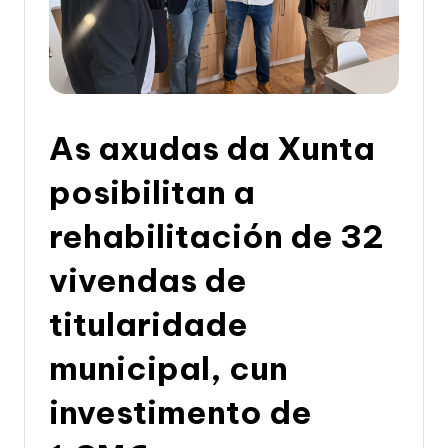
li
c
a
d
e
As axudas da Xunta
G
posibilitan a
a
rehabilitación de 32
li
c
vivendas de
i
titularidade
a
municipal, cun
investimento de