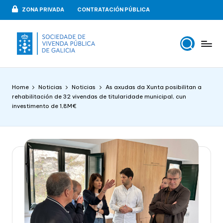
ZONA PRIVADA
CONTRATACIÓN PÚBLICA
Skip
to
content
V
VIPUGAL
i
Home
Noticias
Noticias
As axudas da Xunta posibilitan a
v
rehabilitación de 32 vivendas de titularidade municipal, cun
investimento de 1,8M€
e
n
d
a
p
u
b