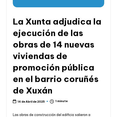
li
c
a
La Xunta adjudica la
d
ejecución de las
e
obras de 14 nuevas
G
a
viviendas de
li
promoción pública
c
en el barrio coruñés
i
a
de Xuxán
1 minute
14 de Abril de 2025
Las obras de construcción del edificio salieron a