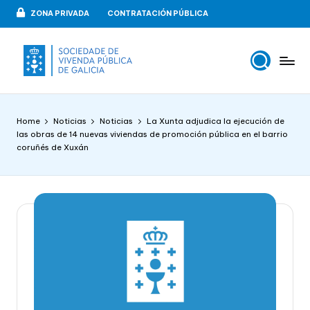
ZONA PRIVADA
CONTRATACIÓN PÚBLICA
Skip
to
content
V
VIPUGAL
i
Home
Noticias
Noticias
La Xunta adjudica la ejecución de
v
las obras de 14 nuevas viviendas de promoción pública en el barrio
coruñés de Xuxán
e
n
d
a
p
u
b