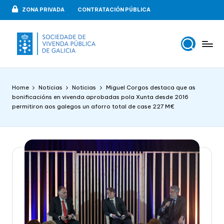
ZONA PRIVADA
CONTRATACIÓN PÚBLICA
Skip
to
content
V
VIPUGAL
i
Home
Noticias
Noticias
Miguel Corgos destaca que as
v
bonificacións en vivenda aprobadas pola Xunta desde 2016
permitiron aos galegos un aforro total de case 227 M€
e
n
d
a
p
u
b