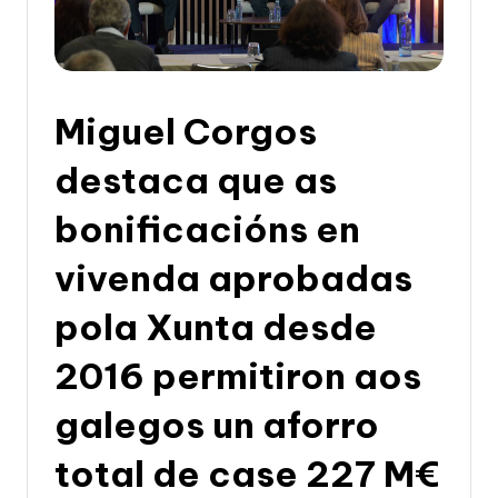
li
c
a
d
Miguel Corgos
e
destaca que as
G
bonificacións en
a
li
vivenda aprobadas
c
pola Xunta desde
i
2016 permitiron aos
a
galegos un aforro
total de case 227 M€