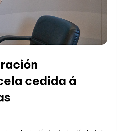
eración
cela cedida á
as