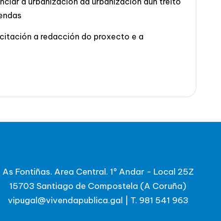
iar a urbanización da urbanización dun treito
vendas
icitación a redacción do proxecto e a
As Fontiñas. Area Central. 1º Andar - Local 25Z
15703 Santiago de Compostela (A Coruña)
vipugal@vivendapublica.gal
|
T. 981 541 963