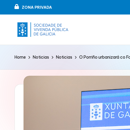
ZONA PRIVADA
Skip
to
content
V
VIPUGAL
i
Home
Noticias
Noticias
O Porriño urbanizará co 
v
e
n
d
a
p