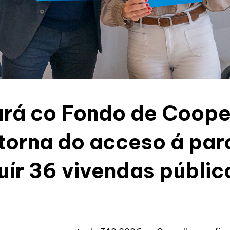
ará co Fondo de Coop
orna do acceso á par
uír 36 vivendas públic