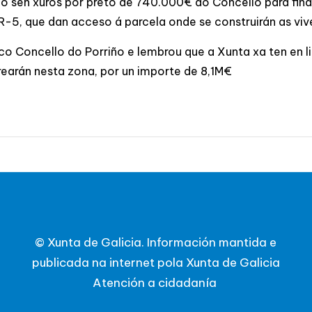
en xuros por preto de 740.000€ ao Concello para financ
PR-5, que dan acceso á parcela onde se construirán as vi
co Concello do Porriño e lembrou que a Xunta xa ten en l
rearán nesta zona, por un importe de 8,1M€
© Xunta de Galicia. Información mantida e
publicada na internet pola Xunta de Galicia
Atención a cidadanía