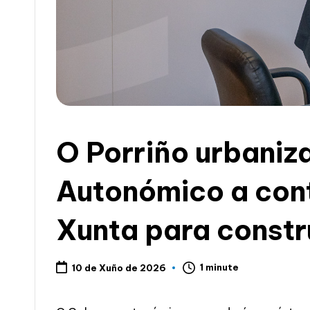
c
i
a
O Porriño urbaniz
Autonómico a cont
Xunta para constr
1 minute
10 de Xuño de 2026