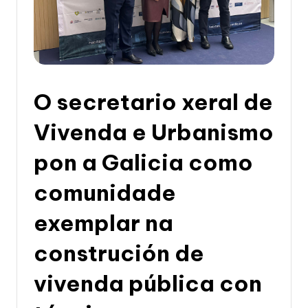
li
c
a
d
e
O secretario xeral de
G
Vivenda e Urbanismo
a
pon a Galicia como
li
c
comunidade
i
exemplar na
a
construción de
vivenda pública con