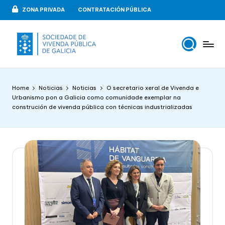
ZONA PRIVADA
CONTRATACIÓN PÚBLICA
Skip
to
content
V
VIPUGAL
i
Home
Noticias
Noticias
O secretario xeral de Vivenda e
v
Urbanismo pon a Galicia como comunidade exemplar na
construción de vivenda pública con técnicas industrializadas
e
n
d
a
p
u
b