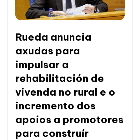
li
c
a
d
Rueda anuncia
e
axudas para
G
impulsar a
a
li
rehabilitación de
c
vivenda no rural e o
i
incremento dos
a
apoios a promotores
para construír