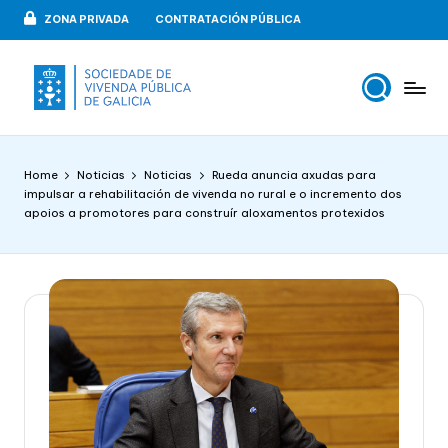
ZONA PRIVADA
CONTRATACIÓN PÚBLICA
Skip
to
content
V
VIPUGAL
i
Home
Noticias
Noticias
Rueda anuncia axudas para
v
impulsar a rehabilitación de vivenda no rural e o incremento dos
apoios a promotores para construír aloxamentos protexidos
e
n
d
a
p
u
b