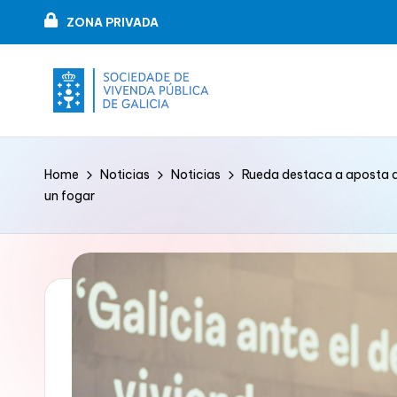
ZONA PRIVADA
Skip
to
content
V
VIPUGAL
i
Home
Noticias
Noticias
Rueda destaca a aposta d
un fogar
v
e
n
d
a
p