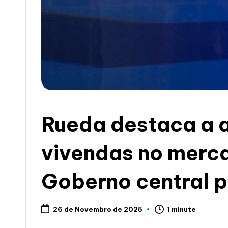
c
i
a
Rueda destaca a 
vivendas no merc
Goberno central pa
1 minute
26 de Novembro de 2025