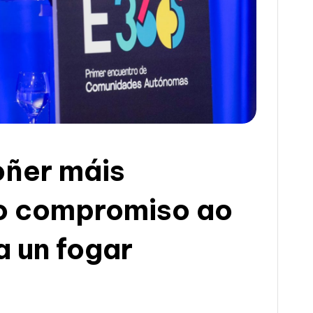
oñer máis
o compromiso ao
a un fogar