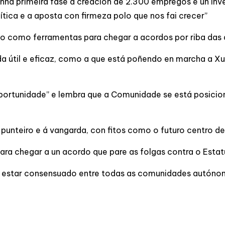
nha primeira fase a creación de 2.300 empregos e un in
lítica e a aposta con firmeza polo que nos fai crecer”
o como ferramentas para chegar a acordos por riba das d
da útil e eficaz, como a que está poñendo en marcha a X
 oportunidade” e lembra que a Comunidade se está posici
punteiro e á vangarda, con fitos como o futuro centro d
ra chegar a un acordo que pare as folgas contra o Esta
estar consensuado entre todas as comunidades autónomas