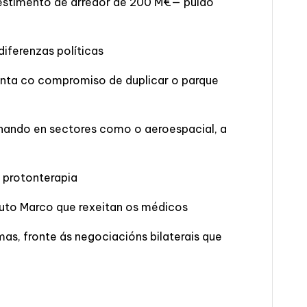
vestimento de arredor de 200 M€— puido
iferenzas políticas
unta co compromiso de duplicar o parque
onando en sectores como o aeroespacial, a
e protonterapia
tuto Marco que rexeitan os médicos
, fronte ás negociacións bilaterais que