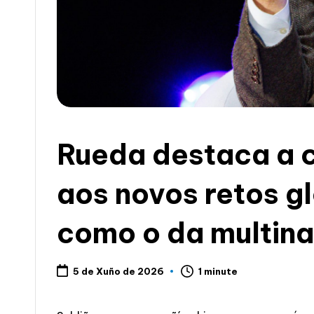
c
i
a
Rueda destaca a 
aos novos retos g
como o da multina
1 minute
5 de Xuño de 2026