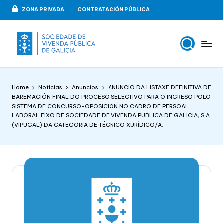
ZONA PRIVADA
CONTRATACIÓN PÚBLICA
Skip
to
content
V
VIPUGAL
i
Home
Noticias
Anuncios
ANUNCIO DA LISTAXE DEFINITIVA DE
v
BAREMACIÓN FINAL DO PROCESO SELECTIVO PARA O INGRESO POLO
SISTEMA DE CONCURSO-OPOSICION NO CADRO DE PERSOAL
e
LABORAL FIXO DE SOCIEDADE DE VIVENDA PUBLICA DE GALICIA, S.A.
n
(VIPUGAL) DA CATEGORIA DE TÉCNICO XURÍDICO/A.
d
a
p
u
b