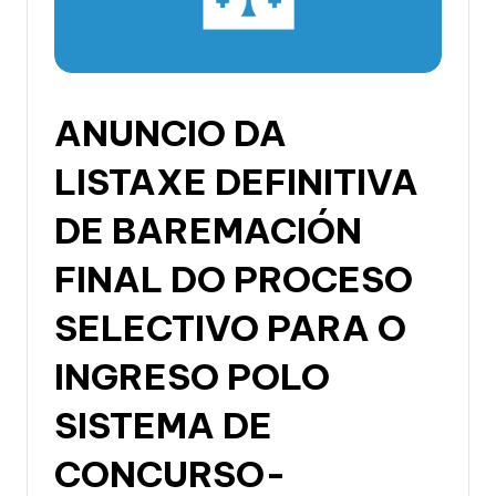
li
c
a
d
ANUNCIO DA
e
LISTAXE DEFINITIVA
G
DE BAREMACIÓN
a
li
FINAL DO PROCESO
c
SELECTIVO PARA O
i
INGRESO POLO
a
SISTEMA DE
CONCURSO-