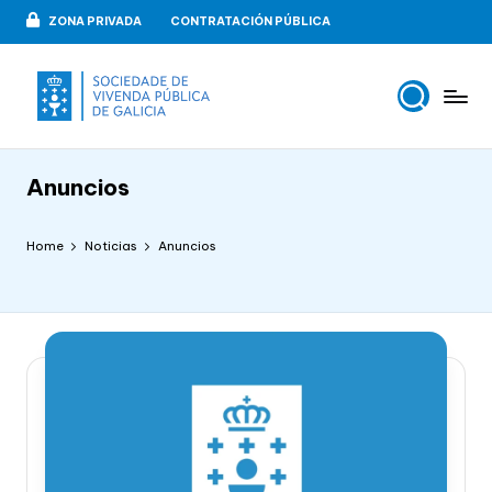
ZONA PRIVADA
CONTRATACIÓN PÚBLICA
Skip
to
content
V
VIPUGAL
i
Anuncios
v
e
Home
Noticias
Anuncios
n
d
a
p
u
b