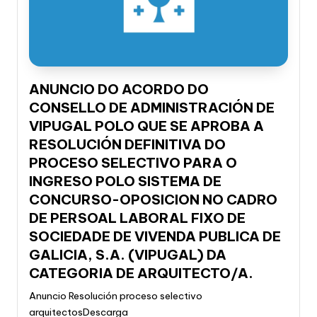
li
c
a
d
ANUNCIO DO ACORDO DO
e
CONSELLO DE ADMINISTRACIÓN DE
G
VIPUGAL POLO QUE SE APROBA A
a
RESOLUCIÓN DEFINITIVA DO
PROCESO SELECTIVO PARA O
li
INGRESO POLO SISTEMA DE
c
CONCURSO-OPOSICION NO CADRO
i
DE PERSOAL LABORAL FIXO DE
SOCIEDADE DE VIVENDA PUBLICA DE
a
GALICIA, S.A. (VIPUGAL) DA
CATEGORIA DE ARQUITECTO/A.
Anuncio Resolución proceso selectivo
arquitectosDescarga