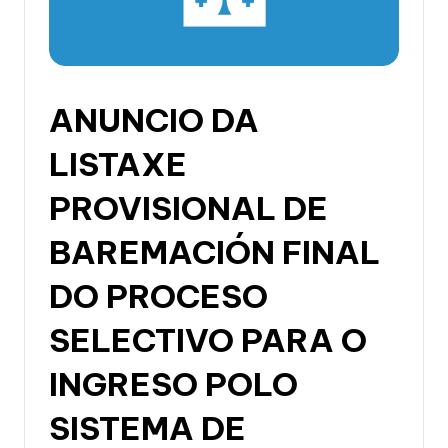
li
c
a
d
ANUNCIO DA
e
LISTAXE
G
PROVISIONAL DE
a
li
BAREMACIÓN FINAL
c
DO PROCESO
i
SELECTIVO PARA O
a
INGRESO POLO
SISTEMA DE