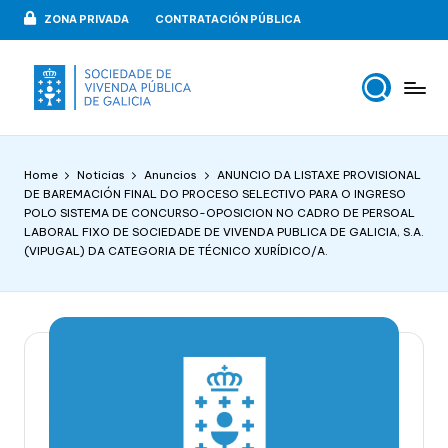
ZONA PRIVADA
CONTRATACIÓN PÚBLICA
Skip
to
content
V
VIPUGAL
i
Home
Noticias
Anuncios
ANUNCIO DA LISTAXE PROVISIONAL
v
DE BAREMACIÓN FINAL DO PROCESO SELECTIVO PARA O INGRESO
POLO SISTEMA DE CONCURSO-OPOSICION NO CADRO DE PERSOAL
e
LABORAL FIXO DE SOCIEDADE DE VIVENDA PUBLICA DE GALICIA, S.A.
n
(VIPUGAL) DA CATEGORIA DE TÉCNICO XURÍDICO/A.
d
a
p
u
b