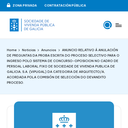
ZONA PRIVADA
CONTRATACIÓN PÚBLICA
Skip
to
content
V
VIPUGAL
i
Home
Noticias
Anuncios
ANUNCIO RELATIVO Á ANULACIÓN
v
DE PREGUNTAS DA PROBA ESCRITA DO PROCESO SELECTIVO PARA O
INGRESO POLO SISTEMA DE CONCURSO-OPOSICION NO CADRO DE
e
PERSOAL LABORAL FIXO DE SOCIEDADE DE VIVENDA PUBLICA DE
n
GALICIA, S.A. (VIPUGAL) DA CATEGORIA DE ARQUITECTO/A,
ACORDADA POLA COMISIÓN DE SELECCIÓN DO DEVANDITO
d
PROCESO.
a
p
u
b