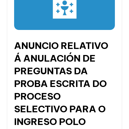
li
c
a
d
e
ANUNCIO RELATIVO
G
Á ANULACIÓN DE
a
li
PREGUNTAS DA
c
PROBA ESCRITA DO
i
PROCESO
a
SELECTIVO PARA O
INGRESO POLO